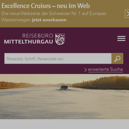
Excellence Cruises – neu im Web
Die neue Webseite der Schweizer Nr. 1 auf Europas
Wasserwegen
jetzt anschauen
.
erweiterte Suche