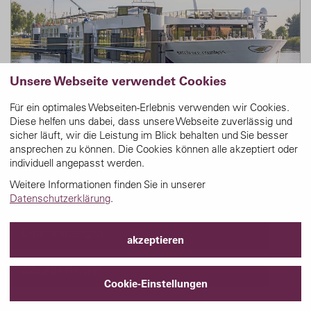
Unsere Webseite verwendet Cookies
Für ein optimales Webseiten-Erlebnis verwenden wir Cookies.
Diese helfen uns dabei, dass unsere Webseite zuverlässig und
sicher läuft, wir die Leistung im Blick behalten und Sie besser
Excellence Countess
ansprechen zu können. Die Cookies können alle akzeptiert oder
individuell angepasst werden.
Ein wahrer Logenplatz auf dem Fluss, ein Ort der
Weitere Informationen finden Sie in unserer
Gastfreundschaft mit viel Platz für Begegnung und
Datenschutzerklärung
.
Rückzug.
Details anzeigen
akzeptieren
Aktuelle Reisen
Cookie-Einstellungen