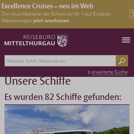
Excellence Cruises – neu im Web
Die neue Webseite der Schweizer Nr. 1 auf Europas
Wasserwegen
jetzt anschauen
.
Schiffe und Reedereien
erweiterte Suche
Unsere Schiffe
Es wurden 82 Schiffe gefunden: