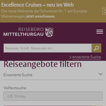
Excellence Cruises – neu im Web
Die neue Webseite der Schweizer Nr. 1 auf Europas
Wasserwegen
jetzt anschauen
.
Home
erweiterte Suche
Reiseangebote filtern
Erweiterte Suche
Volltextsuche