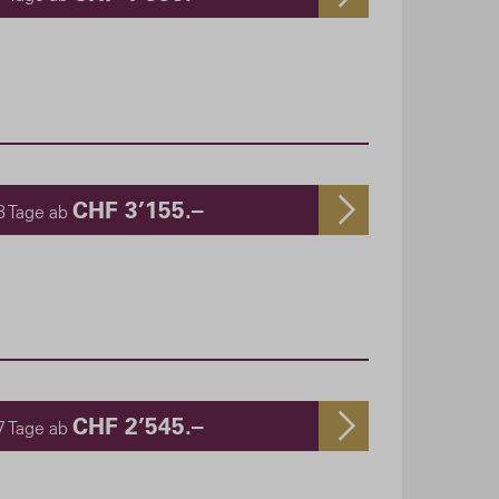
CHF 3’155.–
8 Tage ab
CHF 2’545.–
7 Tage ab