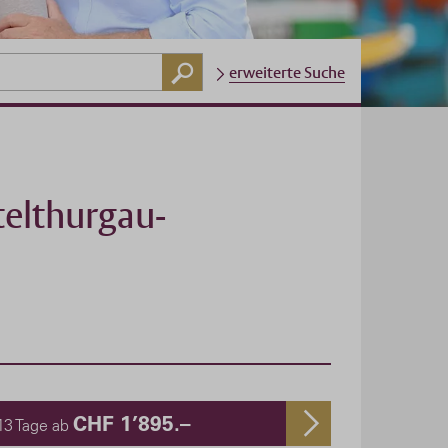
erweiterte Suche
telthurgau-
CHF 1’895.–
13 Tage ab