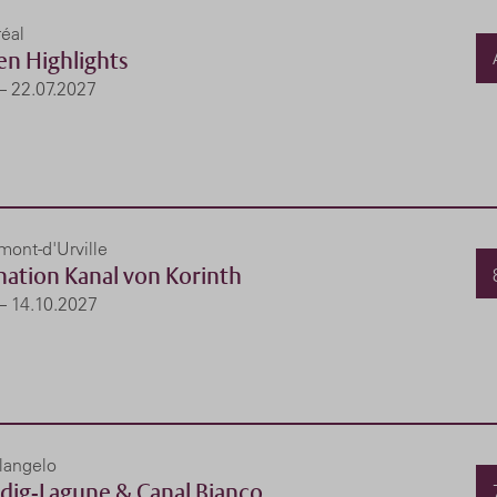
éal
en Highlights
 – 22.07.2027
ont-d'Urville
nation Kanal von Korinth
 – 14.10.2027
langelo
dig-Lagune & Canal Bianco