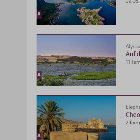
09.06.
Alyss
Auf 
11 Ter
Eleph
Cheo
2 Term