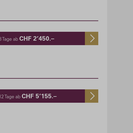
CHF 2’450.–
8 Tage ab
CHF 5’155.–
12 Tage ab