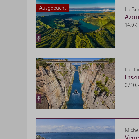
Ausgebucht
Le Bor
Azor
14.07.
Le Dum
Faszi
07.10.
Miche
Vene