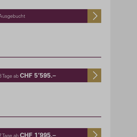
Ausgebucht
CHF 5’595.–
8 Tage ab
CHF 1’995.–
7 Tage ab