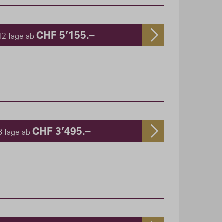
CHF 5’155.–
12 Tage ab
CHF 3’495.–
8 Tage ab