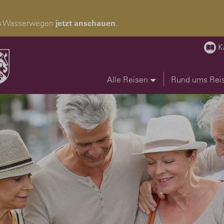
pas Wasserwegen
jetzt anschauen
.
K
Alle Reisen
Rund ums Rei