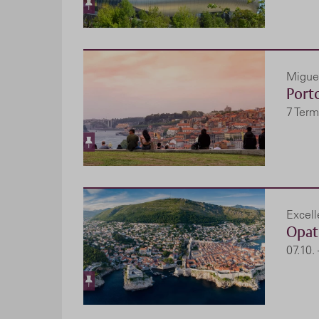
Miguel
Port
7 Term
Excel
Opat
07.10.