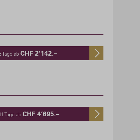
CHF 2’142.–
8 Tage ab
CHF 4’695.–
11 Tage ab