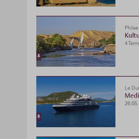
Philae
Kult
4 Term
Le Dum
Medi
26.05.