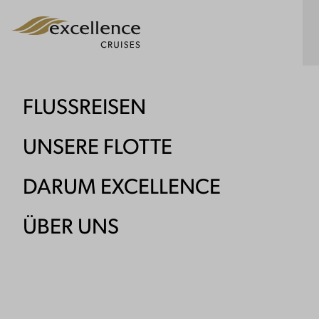
T
FLUSSREISEN
UNSERE FLOTTE
DARUM EXCELLENCE
ÜBER UNS
Reise
Niederlande, Land des Wassers