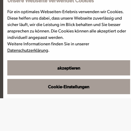
Unsere Webseite verwendet Cookies
DONAU
Für ein optimales Webseiten-Erlebnis verwenden wir Cookies.
RHEIN
Diese helfen uns dabei, dass unsere Webseite zuverlässig und
MAIN
sicher läuft, wir die Leistung im Blick behalten und Sie besser
MOSEL, SAAR, NECKAR
ansprechen zu können. Die Cookies können alle akzeptiert oder
BELGIEN & NIEDERLANDE
individuell angepasst werden.
NORDDEUTSCHLAND, OSTSEE
Weitere Informationen finden Sie in unserer
RHÔNE & SAÔNE
Datenschutzerklärung
.
SEINE
Unsere Flotte
akzeptieren
EXCELLENCE BARONESS
EXCELLENCE CORAL
Cookie-Einstellungen
EXCELLENCE COUNTESS
EXCELLENCE CROWN
EXCELLENCE EMPRESS
EXCELLENCE PEARL
EXCELLENCE PRINCESS
EXCELLENCE QUEEN
EXCELLENCE RHÔNE