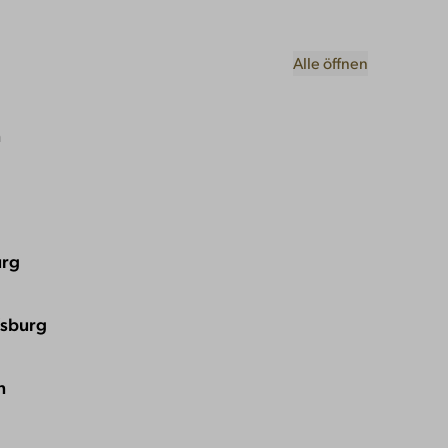
Alle öffnen
n
urg
sburg
n