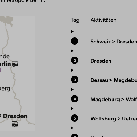
Tag
Aktivitäten
Schweiz > Dresde
1
Dresden
2
Dessau > Magdeb
3
Magdeburg > Wolf
4
Wolfsburg > Uelze
5