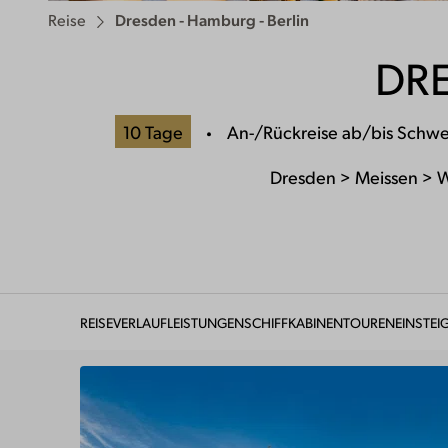
Reise
Dresden - Hamburg - Berlin
DRE
10 Tage
An-/Rückreise ab/bis Schwe
Dresden > Meissen > 
REISEVERLAUF
LEISTUNGEN
SCHIFF
KABINEN
TOUREN
EINSTEI