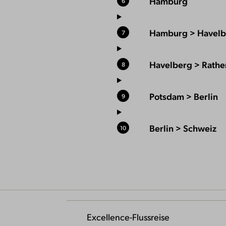
Hamburg
6
Hamburg > Havelb
7
Havelberg > Rath
8
Potsdam > Berlin
9
Berlin > Schweiz
10
Excellence-Flussreise