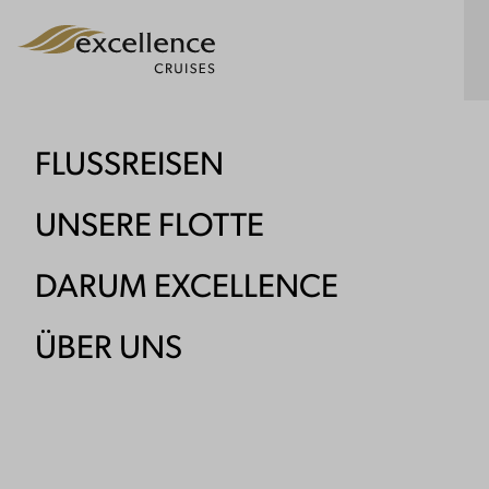
T
FLUSSREISEN
UNSERE FLOTTE
DARUM EXCELLENCE
ÜBER UNS
Reise
Der Rhein und seine schöne Tochter