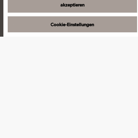
EXCELLENCE CORAL
akzeptieren
EXCELLENCE COUNTESS
EXCELLENCE CROWN
EXCELLENCE EMPRESS
Cookie-Einstellungen
EXCELLENCE PEARL
EXCELLENCE PRINCESS
EXCELLENCE QUEEN
EXCELLENCE RHÔNE
EXCELLENCE ROYAL
Der feine Unterschied
INKLUSIV: REISE VON/ZUM HAFEN
MITTENDRIN - AN LAND GEHEN
MIT FACHLEUTEN UNTERWEGS
PRIVATE TOUREN AN LAND
VORZÜGE AN BORD
EXCELLENCE REISECLUB
DAS SAGEN UNSERE GÄSTE