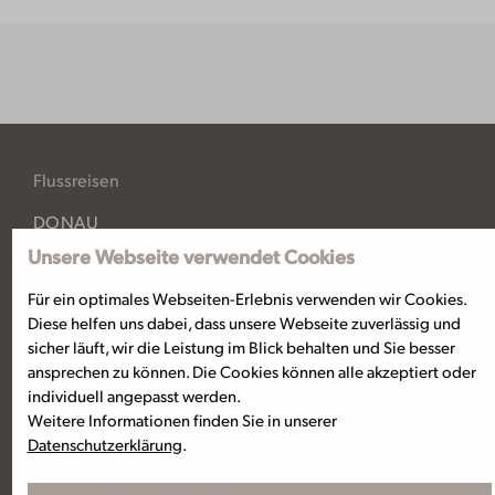
Flussreisen
DONAU
RHEIN
Unsere Webseite verwendet Cookies
MAIN
MOSEL, SAAR, NECKAR
Für ein optimales Webseiten-Erlebnis verwenden wir Cookies.
BELGIEN & NIEDERLANDE
Diese helfen uns dabei, dass unsere Webseite zuverlässig und
NORDDEUTSCHLAND, OSTSEE
sicher läuft, wir die Leistung im Blick behalten und Sie besser
RHÔNE & SAÔNE
ansprechen zu können. Die Cookies können alle akzeptiert oder
SEINE
individuell angepasst werden.
Weitere Informationen finden Sie in unserer
Unsere Flotte
Datenschutzerklärung
.
EXCELLENCE BARONESS