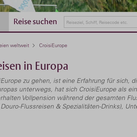
Reise suchen
eien weltweit
CroisiEurope
eisen in Europa
iEurope zu gehen, ist eine Erfahrung für sich, d
uropas unterwegs, hat sich CroisiEurope als ei
e erhalten Vollpension während der gesamten Fl
 Douro-Flussreisen & Spezialitäten-Drinks), Un