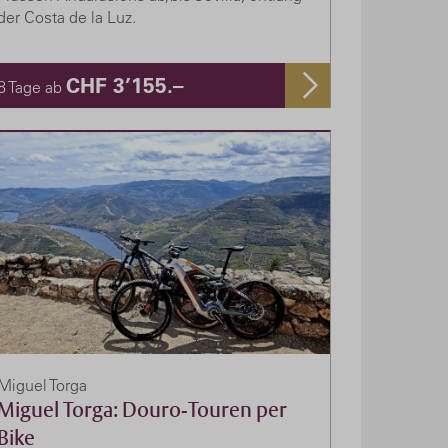
der Costa de la Luz.
CHF 3’155.–
8 Tage ab
Miguel Torga
Miguel Torga: Douro-Touren per
Bike