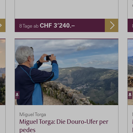
CHF 3’240.–
8 Tage ab
Miguel Torga
Miguel Torga: Die Douro-Ufer per
pedes