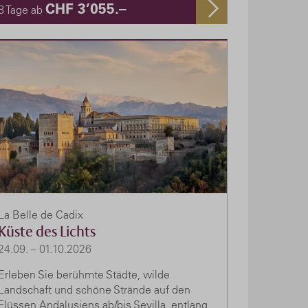
CHF 3’055.–
8 Tage ab
La Belle de Cadix
Küste des Lichts
24.09. – 01.10.2026
Erleben Sie berühmte Städte, wilde
Landschaft und schöne Strände auf den
Flüssen Andalusiens ab/bis Sevilla, entlang