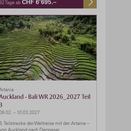
CHF 6’695.–
32 Tage ab
Artania
Auckland - Bali WR 2026_2027 Teil
3
09.02. – 10.03.2027
3. Teilstrecke der Weltreise mit der Artania –
von Auckland nach Denpasar.