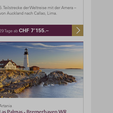
5. Teilstrecke der Weltreise mit der Amera –
von Auckland nach Callao, Lima.
CHF 7’155.–
29 Tage ab
Artania
Las Palmas - Bremerhaven WR