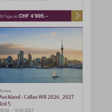
CHF 4’995.–
30 Tage ab
Amera
Auckland - Callao WR 2026_2027
Teil 5
18.03. – 15.04.2027