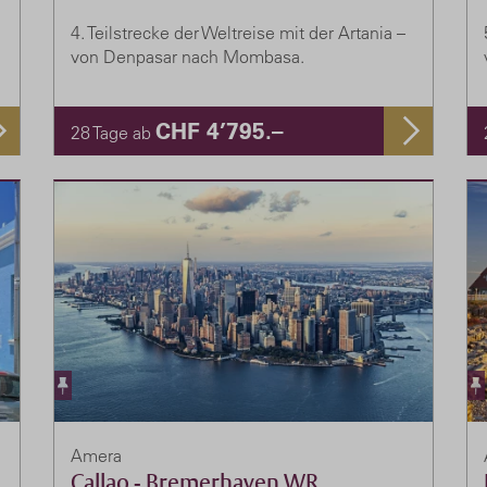
4. Teilstrecke der Weltreise mit der Artania –
von Denpasar nach Mombasa.
CHF 4’795.–
28 Tage ab
Amera
Callao - Bremerhaven WR