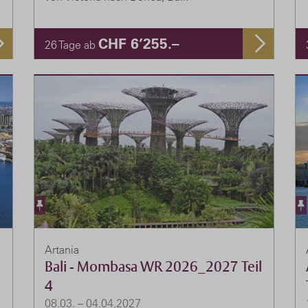
CHF 6’255.–
26 Tage ab
Artania
Bali - Mombasa WR 2026_2027 Teil
4
08.03. – 04.04.2027