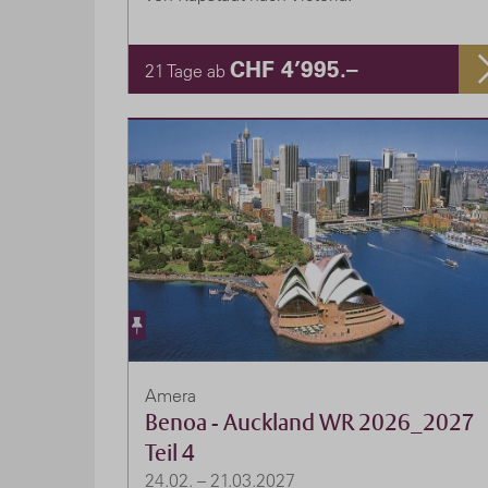
CHF 4’995.–
21 Tage ab
Amera
Benoa - Auckland WR 2026_2027
Teil 4
24.02. – 21.03.2027