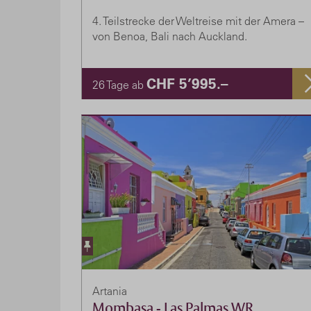
4. Teilstrecke der Weltreise mit der Amera –
von Benoa, Bali nach Auckland.
CHF 5’995.–
26 Tage ab
Artania
Mombasa - Las Palmas WR