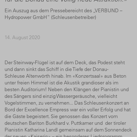
Ein Auszug aus dem Pressebereicht des „VERBUND –
Hydropower GmbH“ (Schleusenbetreiber)
14. August 2020
Der Steinway-Flügel ist auf dem Deck, das Podest steht
und dann sinkt das Schiff in die Tiefe der Donau-
Schleuse Altenwörth hinab. Im «Konzertsaal» aus Beton
unter freien Himmel ist die Akustik grandioser als im
besten Auditorium! Neben den Klängen der Pianistin und
des Sängers sind einzig Wassergeräusche, vielleicht
Vogelstimmen, zu vernehmen... Das Schleusenkonzert an
Bord der Excellence Empress war ein voller Erfolg und hat
die Gäste begeistert. Sie genossen das Konzert vom
deutschen Bariton Burkhard v. Puttkamer und der tiroler
Pianistin Katharina Landl gemeinsam auf dem Sonnendeck
der neuen «Kaiserin» – ein besonderes Liedprogramm