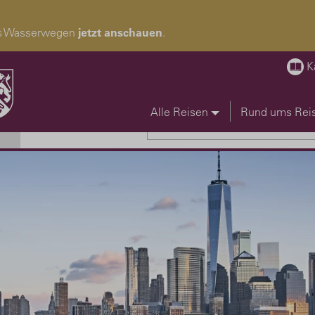
pas Wasserwegen
jetzt anschauen
.
K
Alle Reisen
Rund ums Rei
Reise suchen