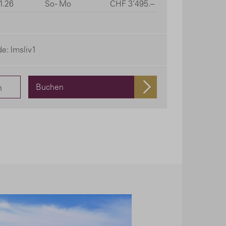
1.26
So - Mo
CHF 3’495.–
e: lmsliv1
n
Buchen