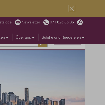
ataloge
Newsletter
071 626 85 85
sen
Über uns
Schiffe und Reedereien
erweiterte Suche