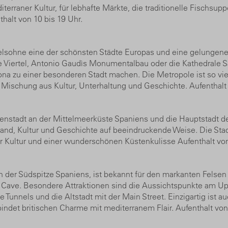
erraner Kultur, für lebhafte Märkte, die traditionelle Fischsup
halt von 10 bis 19 Uhr.
felsohne eine der schönsten Städte Europas und eine gelungene
Viertel, Antonio Gaudìs Monumentalbau oder die Kathedrale Sa
a zu einer besonderen Stadt machen. Die Metropole ist so vie
 Mischung aus Kultur, Unterhaltung und Geschichte. Aufenthalt 
enstadt an der Mittelmeerküste Spaniens und die Hauptstadt der
trand, Kultur und Geschichte auf beeindruckende Weise. Die Sta
 Kultur und einer wunderschönen Küstenkulisse Aufenthalt von 
an der Südspitze Spaniens, ist bekannt für den markanten Felsen
’s Cave. Besondere Attraktionen sind die Aussichtspunkte am Up
e Tunnels und die Altstadt mit der Main Street. Einzigartig ist
bindet britischen Charme mit mediterranem Flair. Aufenthalt von