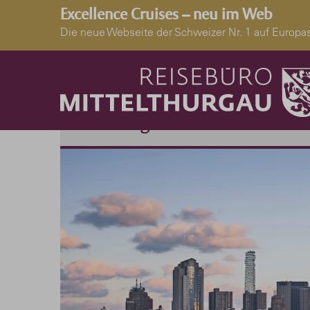
Excellence Cruises – neu im Web
Die neue Webseite der Schweizer Nr. 1 auf Euro
Reiseangebote