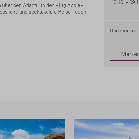
18.10. – 09.1
 über den Atlantik in den «Big Apple»
gessliche und spektakuläre Reise freuen.
Buchungscod
Merke