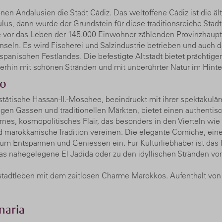
nen Andalusien die Stadt Cádiz. Das weltoffene Cádiz ist die ä
ulus, dann wurde der Grundstein für diese traditionsreiche Stadt
vor das Leben der 145.000 Einwohner zählenden Provinzhauptst
nseln. Es wird Fischerei und Salzindustrie betrieben und auch d
 spanischen Festlandes. Die befestigte Altstadt bietet prächti
terhin mit schönen Stränden und mit unberührter Natur im Hinter
ko
tätische Hassan-II.-Moschee, beeindruckt mit ihrer spektakuläre
gen Gassen und traditionellen Märkten, bietet einen authentis
nes, kosmopolitisches Flair, das besonders in den Vierteln wi
nd marokkanische Tradition vereinen. Die elegante Corniche, ei
 zum Entspannen und Geniessen ein. Für Kulturliebhaber ist d
 das nahegelegene El Jadida oder zu den idyllischen Strände
tadtleben mit dem zeitlosen Charme Marokkos. Aufenthalt von 
naria