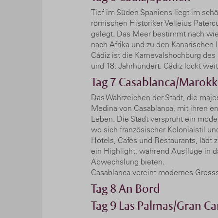
Tief im Süden Spaniens liegt im schö
römischen Historiker Velleius Paterc
gelegt. Das Meer bestimmt nach wie 
nach Afrika und zu den Kanarischen I
Cádiz ist die Karnevalshochburg des
und 18. Jahrhundert. Cádiz lockt wei
Tag 7
Casablanca/Marok
Das Wahrzeichen der Stadt, die majes
Medina von Casablanca, mit ihren en
Leben. Die Stadt versprüht ein moder
wo sich französischer Kolonialstil u
Hotels, Cafés und Restaurants, lädt
ein Highlight, während Ausflüge in
Abwechslung bieten.
Casablanca vereint modernes Grosss
Tag 8
An Bord
Tag 9
Las Palmas/Gran Ca