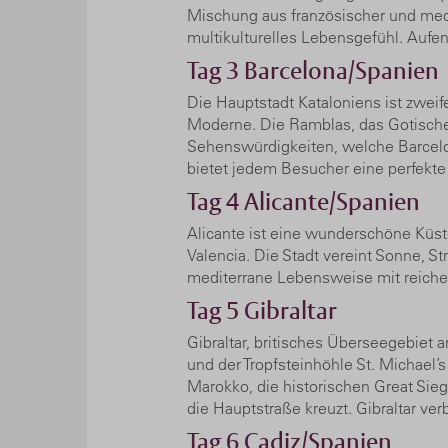
Mischung aus französischer und medit
multikulturelles Lebensgefühl. Aufent
Tag 3
Barcelona/Spanien
Die Hauptstadt Kataloniens ist zwei
Moderne. Die Ramblas, das Gotische 
Sehenswürdigkeiten, welche Barcelon
bietet jedem Besucher eine perfekte
Tag 4
Alicante/Spanien
Alicante ist eine wunderschöne Küst
Valencia. Die Stadt vereint Sonne, S
mediterrane Lebensweise mit reicher
Tag 5
Gibraltar
Gibraltar, britisches Überseegebiet 
und der Tropfsteinhöhle St. Michael
Marokko, die historischen Great Sieg
die Hauptstraße kreuzt. Gibraltar ver
Tag 6
Cadiz/Spanien