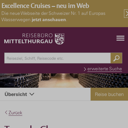
Excellence Cruises – neu im Web
Die neue Webseite der Schweizer Nr. 1 auf Europas
Wasserwegen
jetzt anschauen
.
erweiterte Suche
Reise buchen
Übersicht
Zurück