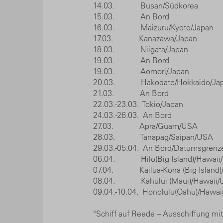
14.03. Busan/Südkore
15.03. An Bord
16.03. Maizuru/Kyoto/Ja
17.03. Kanazawa/Japa
18.03. Niigata/Japa
19.03. An Bord
19.03. Aomori/Japan
20.03. Hakodate/Hokkaido/
21.03. An Bord
22.03.-23.03. Tokio/Ja
24.03.-26.03. An Bord
27.03. Apra/Guam/US
28.03. Tanapag/Saipan/
29.03.-05.04. An Bord/Datumsgrenz
06.04. Hilo(Big Island)/Haw
07.04. Kailua-Kona (Big Island)
08.04. Kahului (Maui)/Hawa
09.04.-10.04. Honolulu(Oahu)/H
°Schiff auf Reede – Ausschiffung mit