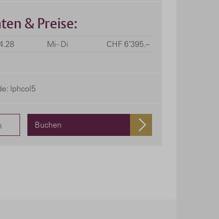
ten & Preise:
04.28
Mi - Di
CHF 6’395.–
e: lphcol5
n
Buchen