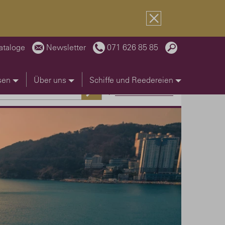
ataloge
Newsletter
071 626 85 85
sen
Über uns
Schiffe und Reedereien
erweiterte Suche