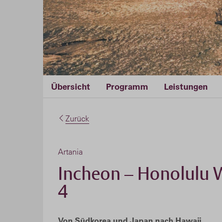
Übersicht
Programm
Leistungen
Zurück
Artania
Incheon – Honolulu 
4
Von Südkorea und Japan nach Hawaii