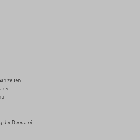
ahlzeiten
arty
nü
g der Reederei