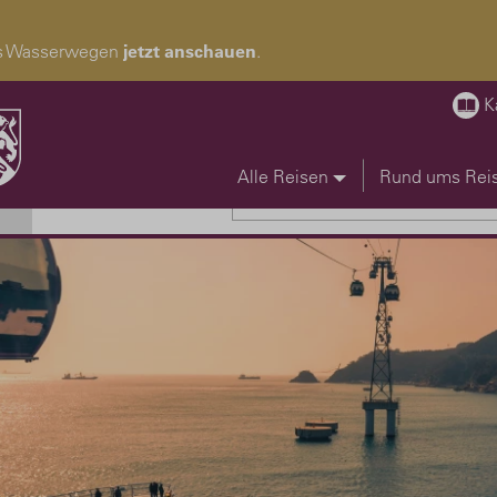
pas Wasserwegen
jetzt anschauen
.
K
Alle Reisen
Rund ums Rei
Reise suchen