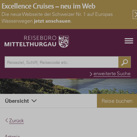
Excellence Cruises – neu im Web
Die neue Webseite der Schweizer Nr. 1 auf Europas
Wasserwegen
jetzt anschauen
.
erweiterte Suche
Reise buchen
Übersicht
Zurück
Artania