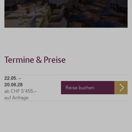
Termine & Preise
22.05. –
20.06.28
Reise buchen
ab CHF 5’455.–
auf Anfrage