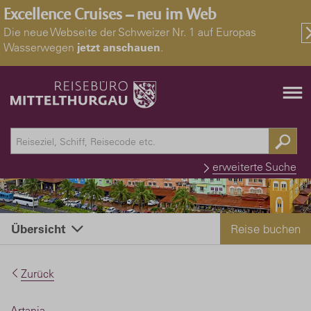
Excellence Cruises – neu im Web
Die neue Webseite der Schweizer Nr. 1 auf Europas
Wasserwegen
jetzt anschauen
.
erweiterte Suche
Reise buchen
Übersicht
Zurück
Artania