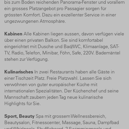
bis zum Boden reichenden Panorama-Fenster und vorallem
ein grosses Platzangebot pro Passagier sorgen für
grössten Komfort. Dazu ein exzellenter Service in einer
ungezwungenen Atmosphäre.
Kabinen
Alle Kabinen liegen aussen, davon verfügen viele
über einen privaten Balkon. Sie sind komfortabel
eingerichtet mit Dusche und Bad/WC, Klimaanlage, SAT-
TV, Radio, Telefon, Minibar, Föhn, Safe, 220V. Bademäntel
stehen zur Verfügung.
Kulinarisches
In zwei Restaurants haben alle Gäste in
einer Tischzeit Platz. Freie Platzwahl. Lassen Sie sich
verwöhnen von guter europäischer Küche mit
internationalen Spezialitäten. Der Küchenchef und seine
Mannschaft zaubern jeden Tag neue kulinarische
Highlights für Sie.
Sport, Beauty
Spa mit grossem Wellnessbereich,
Beautysalon, Fitnesscenter, Massage, Sauna, Dampfbad
und Whirlpools. Shuffleboard, 2 Swimmingpools und