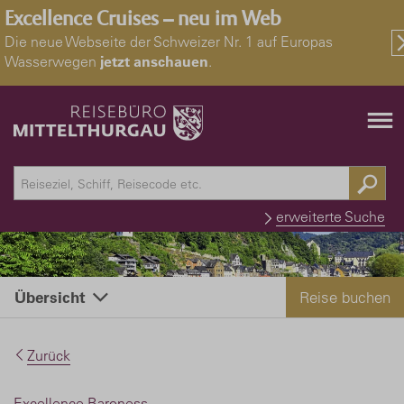
Excellence Cruises – neu im Web
Die neue Webseite der Schweizer Nr. 1 auf Europas
Wasserwegen
jetzt anschauen
.
erweiterte Suche
Reise buchen
Übersicht
Zurück
Excellence Baroness