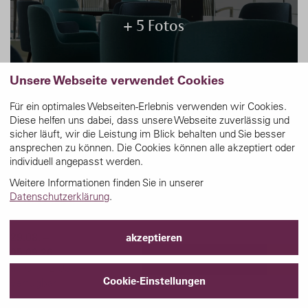
+ 5 Fotos
Unsere Webseite verwendet Cookies
Für ein optimales Webseiten-Erlebnis verwenden wir Cookies.
Diese helfen uns dabei, dass unsere Webseite zuverlässig und
sicher läuft, wir die Leistung im Blick behalten und Sie besser
ansprechen zu können. Die Cookies können alle akzeptiert oder
individuell angepasst werden.
Weitere Informationen finden Sie in unserer
Termine & Preise
Datenschutzerklärung
.
29.08. –
akzeptieren
05.09.26
Reise buchen
ab CHF 2’935.–
Cookie-Einstellungen
verfügbar