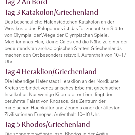
Tag 2
An Bord
Tag 3
Katakolon/Griechenland
Das beschauliche Hafenstädtchen Katakolon an der
Westküste des Peloponnes ist das Tor zur antiken Stätte
von Olympia, der Wiege der Olympischen Spiele.
Mediterranes Flair, kleine Cafés und die Nähe zu einer der
bedeutendsten archäologischen Stätten Griechenlands
machen den Ort besonders reizvoll. Aufenthalt von 10–17
Uhr.
Tag 4
​Heraklion/Griechenland
Die lebendige Hafenstadt Heraklion an der Nordküste
Kretas verbindet venezianisches Erbe mit griechischer
Inselkultur. Nur wenige Kilometer entfernt liegt der
berühmte Palast von Knossos, das Zentrum der
minoischen Hochkultur und Zeugnis einer der ältesten
Zivilisationen Europas. Aufenthalt 10–18 Uhr.
Tag 5
Rhodos/Griechenland
Die sonnenverwöhnte Insel Rhodos in der Ägäis