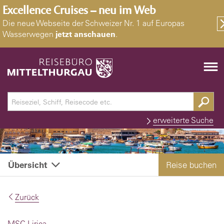
Excellence Cruises – neu im Web
Die neue Webseite der Schweizer Nr. 1 auf Europas
Wasserwegen
jetzt anschauen
.
erweiterte Suche
Reise buchen
Übersicht
Zurück
MSC Lirica