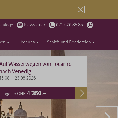
ataloge
Newsletter
071 626 85 85
sen
Über uns
Schiffe und Reedereien
Elephantine
Cheops, Nubien und der Nil
2 Termine: Jan, März 2027
4’695.–
11 Tage ab CHF