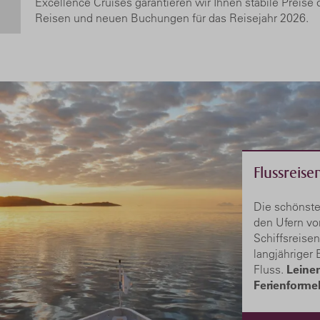
Excellence Cruises garantieren wir Ihnen stabile Preise 
Reisen und neuen Buchungen für das Reisejahr 2026.
Flussreise
Die schönste
den Ufern vo
Schiffsreise
langjähriger
Fluss.
Leinen
Ferienformel