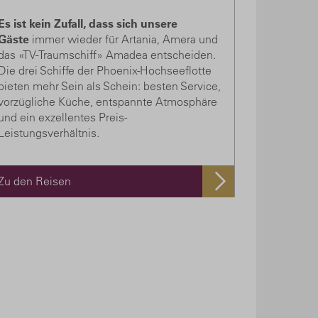
Es ist kein Zufall, dass sich unsere
Gäste
immer wieder für Artania, Amera und
das «TV-Traumschiff» Amadea entscheiden.
Die drei Schiffe der Phoenix-Hochseeflotte
bieten mehr Sein als Schein: besten Service,
vorzügliche Küche, entspannte Atmosphäre
und ein exzellentes Preis-
Leistungsverhältnis.
Zu den Reisen