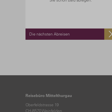
Sie schon bald ablegen.
Die nächsten Abreisen
Reisebüro Mittelthurgau
Oberfeldstrasse 19
CH-8570 Weinfelden