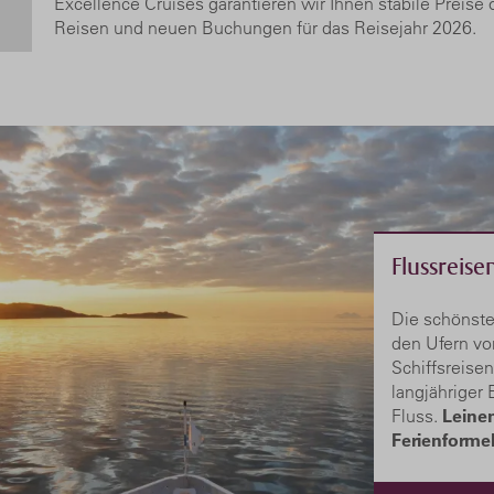
Excellence Cruises garantieren wir Ihnen stabile Preise 
Reisen und neuen Buchungen für das Reisejahr 2026.
Flussreise
Die schönste
den Ufern vo
Schiffsreise
langjähriger
Fluss.
Leinen
Ferienformel