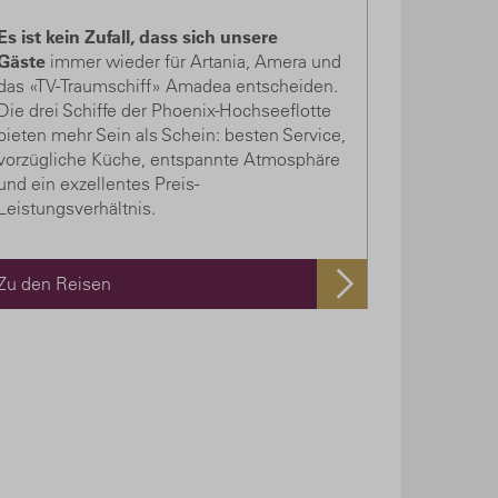
Es ist kein Zufall, dass sich unsere
Gäste
immer wieder für Artania, Amera und
das «TV-Traumschiff» Amadea entscheiden.
Die drei Schiffe der Phoenix-Hochseeflotte
bieten mehr Sein als Schein: besten Service,
vorzügliche Küche, entspannte Atmosphäre
und ein exzellentes Preis-
Leistungsverhältnis.
Zu den Reisen