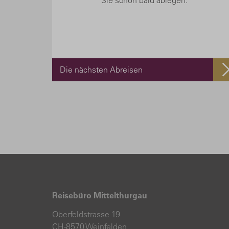
Sie schon bald ablegen.
Die nächsten Abreisen
Reisebüro Mittelthurgau
Oberfeldstrasse 19
CH-8570 Weinfelden