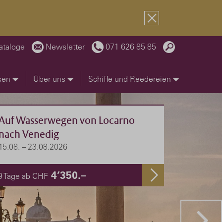
ataloge
Newsletter
071 626 85 85
sen
Über uns
Schiffe und Reedereien
Auf Wasserwegen von Locarno
nach Venedig
15.08. – 23.08.2026
4’350.–
9 Tage ab CHF