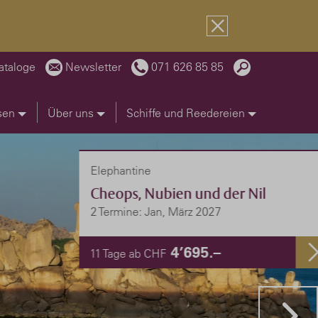
ataloge
Newsletter
071 626 85 85
sen
Über uns
Schiffe und Reedereien
Elephantine
Cheops, Nubien und der Nil
2 Termine: Jan, März 2027
4’695.–
11 Tage ab CHF