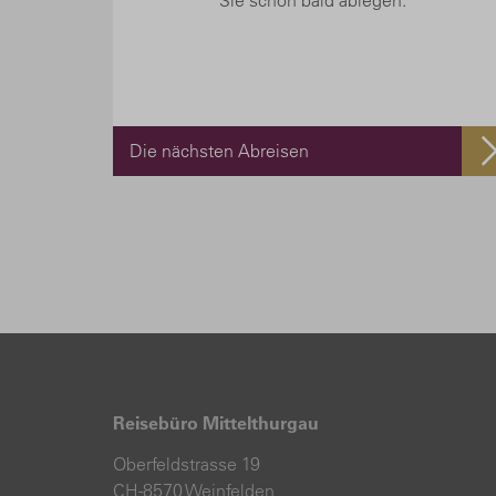
Sie schon bald ablegen.
Die nächsten Abreisen
Reisebüro Mittelthurgau
Oberfeldstrasse 19
CH-8570 Weinfelden