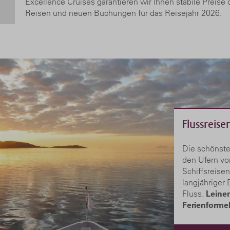
Excellence Cruises garantieren wir Ihnen stabile Preise 
Reisen und neuen Buchungen für das Reisejahr 2026.
Flussreise
Die schönste
den Ufern vo
Schiffsreise
langjähriger
Fluss.
Leinen
Ferienformel