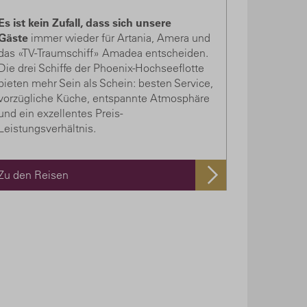
Es ist kein Zufall, dass sich unsere
Gäste
immer wieder für Artania, Amera und
das «TV-Traumschiff» Amadea entscheiden.
Die drei Schiffe der Phoenix-Hochseeflotte
bieten mehr Sein als Schein: besten Service,
vorzügliche Küche, entspannte Atmosphäre
und ein exzellentes Preis-
Leistungsverhältnis.
Zu den Reisen